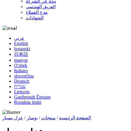
نبذة عن الشركة
الفريق الهندسي
مدح العملاء
الشهادات
لغة
عربي
English
bosanski
日本語
magyar
O'zbek
Italiano
slovenčina
Deutsch
עברית
Lietuvių
Gaeilgenah Éireann
România limbi
الصفحة الرئيسية
/
منتجات
/
بوسار
/
عزل بسبار