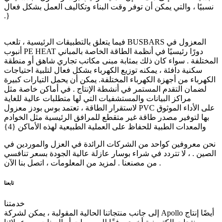
نسبيًا ، والتي يمكن أن توفر وقت البناء وتكاليف العمل بشكل فعال
.}
فيما يتعلق بالتطبيقات الرئيسية ، تلعب BUSBARS المعزول في
أنبوب PE HEAT دورًا رئيسيًا في أنظمة الطاقة الخاصة بالمباني
المختلفة . سواء كان ذلك بمثابة مبنى مكاتب تجاري شاهق أو منطقة
سكنية دافئة ، يمكنه توزيع الكهرباء بشكل فعال لتلبية احتياجات
الكهرباء من أجهزة الكهرباء المختلفة. يمكن أن يحمل التيارات كبيرة
لضمان التقدم المستمر في أنشطة الإنتاج . في أماكن خاصة مثل
مراكز البيانات والمستشفيات التي لها متطلبات عالية للغاية
لاستقرار الطاقة ، تعتمد بوس بودز معزول PVC على الأداء الموثوق
بها لتوفير مصدر طاقة غير متقطع للمرافق الرئيسية مثل الخوادم
والمعدات الطبية للحفاظ على العملية الطبيعية لهذه الأماكن {4}
نحن معروفين كواحد من الشركات الرائدة في العزل والموردين في
الصين . ، لا تتردد في شراء بوسار عازلة عالية الجودة بسعر تنافسي
من مصنعنا . لمزيد من المعلومات ، اتصل بنا الآن .
تابعنا
خدمتنا
إلى جانب منتجاتنا الحالية المقولبة ، يمكن لشركة Apollo أيضًا إنتاج