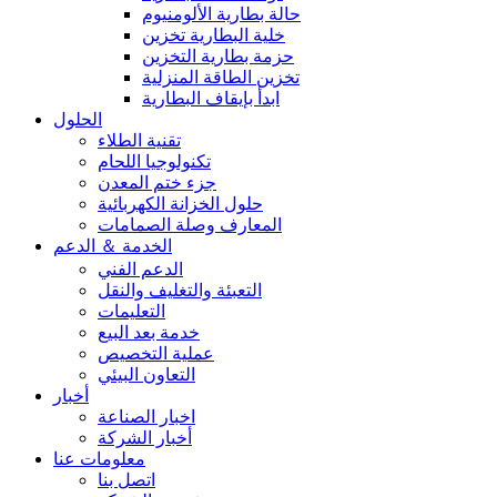
حالة بطارية الألومنيوم
خلية البطارية تخزين
حزمة بطارية التخزين
تخزين الطاقة المنزلية
ابدأ بإيقاف البطارية
الحلول
تقنية الطلاء
تكنولوجيا اللحام
جزء ختم المعدن
حلول الخزانة الكهربائية
المعارف وصلة الصمامات
الخدمة ＆ الدعم
الدعم الفني
التعبئة والتغليف والنقل
التعليمات
خدمة بعد البيع
عملية التخصيص
التعاون البيئي
أخبار
اخبار الصناعة
أخبار الشركة
معلومات عنا
اتصل بنا