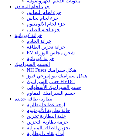
مكونات الدعم الكهروضوئية
جزء لحام المعادن
جزء لحام النحاس
جزء لحام نحاس
جزء لحام الألومنيوم
جزء لحام الصلب
خزانة كهربائية
خزانة الخادم
خزانة تخزين الطاقة
EV شحن مجلس الوزراء
خزانة كهربائية
الجسم السيراميك
NH Fuses هيكل سيراميك
هيكل سيراميك نيو إنيرجي فيوز
جسم السيراميك HVDC
جسم السيراميك الأسطواني
جسم السيراميك المقاوم
بطارية طاقة جديدة
لوحة غطاء البطارية
حالة بطارية الألومنيوم
خلية البطارية تخزين
حزمة بطارية التخزين
تخزين الطاقة المنزلية
ابدأ بإيقاف البطارية