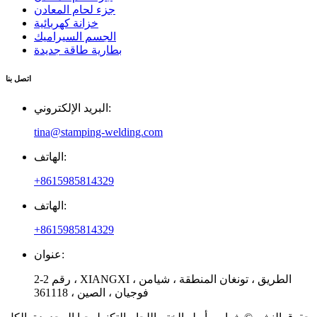
جزء لحام المعادن
خزانة كهربائية
الجسم السيراميك
بطارية طاقة جديدة
اتصل بنا
البريد الإلكتروني:
tina@stamping-welding.com
الهاتف:
+8615985814329
الهاتف:
+8615985814329
عنوان:
رقم 2-2 ، XIANGXI الطريق ، تونغان المنطقة ، شيامن ،
فوجيان ، الصين ، 361118