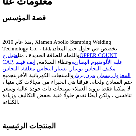
معلومات عنا
قصة المؤسس
Xiamen Apollo Stamping Welding
,
منذ عام 2010
تخصص في حلول ختم المعادن
Technology Co. ، Ltd
OPPER COUNT
واللحام للطاقة الجديدة ، مثل
فتيل ج
علبة الألومنيوم البطارية
وغطاء السلامة
,
إيف فيلم
,
CAP
مكثف النحاس بوسار
,
بسبار النحاس مغلفة
,
النحاس
المعزول بسبار
,
مرن بربار
والمنتجات الكهربائية الأخرى
تجميع
ختم المعادن ولحام
. فرقنا هي الخبراء من مجالات كل منها ،
لا يمكننا فقط تزويد العملاء بمنتجات ذات جودة عالية وسعر
تنافسي ، ولكن أيضًا نقدم حلولًا فنية لخفض التكاليف وزيادة
الكفاءة.
المنتجات الرئيسية