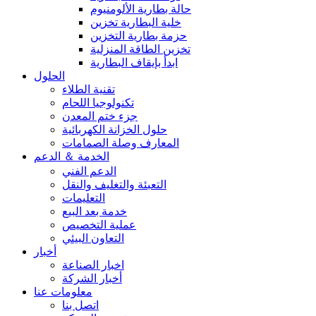
حالة بطارية الألومنيوم
خلية البطارية تخزين
حزمة بطارية التخزين
تخزين الطاقة المنزلية
ابدأ بإيقاف البطارية
الحلول
تقنية الطلاء
تكنولوجيا اللحام
جزء ختم المعدن
حلول الخزانة الكهربائية
المعارف وصلة الصمامات
الخدمة ＆ الدعم
الدعم الفني
التعبئة والتغليف والنقل
التعليمات
خدمة بعد البيع
عملية التخصيص
التعاون البيئي
أخبار
اخبار الصناعة
أخبار الشركة
معلومات عنا
اتصل بنا