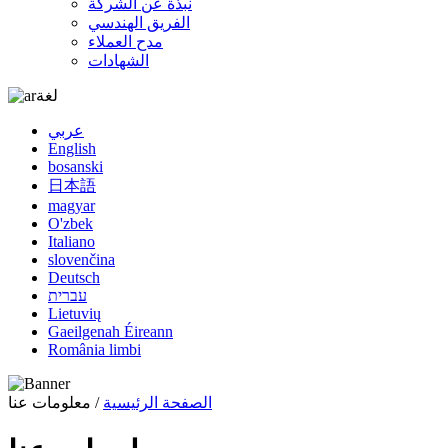
نبذة عن الشركة
الفريق الهندسي
مدح العملاء
الشهادات
لغة
عربي
English
bosanski
日本語
magyar
O'zbek
Italiano
slovenčina
Deutsch
עברית
Lietuvių
Gaeilgenah Éireann
România limbi
الصفحة الرئيسية
/ معلومات عنا