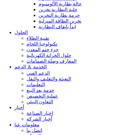
حالة بطارية الألومنيوم
خلية البطارية تخزين
حزمة بطارية التخزين
تخزين الطاقة المنزلية
ابدأ بإيقاف البطارية
الحلول
تقنية الطلاء
تكنولوجيا اللحام
جزء ختم المعدن
حلول الخزانة الكهربائية
المعارف وصلة الصمامات
الخدمة ＆ الدعم
الدعم الفني
التعبئة والتغليف والنقل
التعليمات
خدمة بعد البيع
عملية التخصيص
التعاون البيئي
أخبار
اخبار الصناعة
أخبار الشركة
معلومات عنا
اتصل بنا