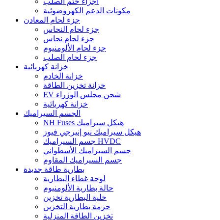
أجزاء ختم الصلب
مكونات الدعم الكهروضوئية
جزء لحام المعادن
جزء لحام النحاس
جزء لحام نحاس
جزء لحام الألومنيوم
جزء لحام الصلب
خزانة كهربائية
خزانة الخادم
خزانة تخزين الطاقة
EV شحن مجلس الوزراء
خزانة كهربائية
الجسم السيراميك
NH Fuses هيكل سيراميك
هيكل سيراميك نيو إنيرجي فيوز
جسم السيراميك HVDC
جسم السيراميك الأسطواني
جسم السيراميك المقاوم
بطارية طاقة جديدة
لوحة غطاء البطارية
حالة بطارية الألومنيوم
خلية البطارية تخزين
حزمة بطارية التخزين
تخزين الطاقة المنزلية