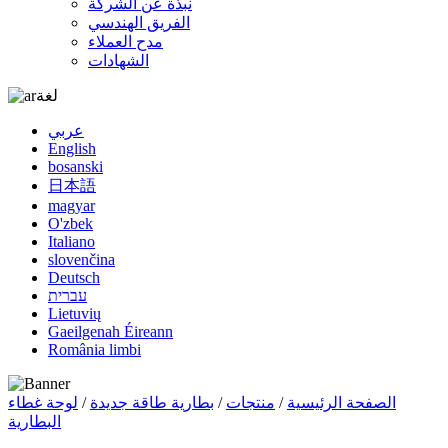
نبذة عن الشركة
الفريق الهندسي
مدح العملاء
الشهادات
لغة
عربي
English
bosanski
日本語
magyar
O'zbek
Italiano
slovenčina
Deutsch
עברית
Lietuvių
Gaeilgenah Éireann
România limbi
الصفحة الرئيسية
/
منتجات
/
بطارية طاقة جديدة
/
لوحة غطاء
البطارية