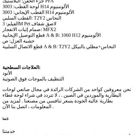
جزء الحقن: البلاستيك PFA
لوحة القطب: 3003 H14 الألومنيوم
القطب الإيجابي: 3003 H14 الألومنيوم
القطب السلبي: T2Y2 النحاس
الفيلم: 3M Pet لاصق شفاف
صمام إثبات الانفجار: MFX2
قطع التوصيل الإيجابية A & B: 1060 H12 الألومنيوم
حشية العزل: ص
قطع الاتصال السلبية A & B: T2Y2 النحاس+مطلي بالنيكل
العلاجات السطحية:
الأنود
التنظيف بالموجات فوق الصوتية
نحن معروفين كواحد من الشركات الرائدة في مجال صانعي لوحات
البطارية والموردين في الصين . ، لا تتردد في شراء لوحة غطاء
بطارية عالية الجودة بسعر تنافسي من مصنعنا . لمزيد من
المعلومات ، اتصل بنا الآن .
تابعنا
خدمتنا