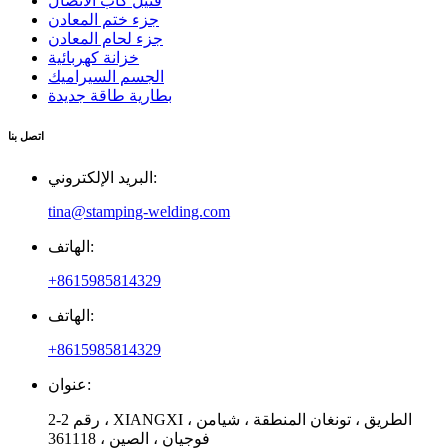
فتيل كاب الاتصال
جزء ختم المعادن
جزء لحام المعادن
خزانة كهربائية
الجسم السيراميك
بطارية طاقة جديدة
اتصل بنا
البريد الإلكتروني:
tina@stamping-welding.com
الهاتف:
+8615985814329
الهاتف:
+8615985814329
عنوان:
رقم 2-2 ، XIANGXI الطريق ، تونغان المنطقة ، شيامن ،
فوجيان ، الصين ، 361118